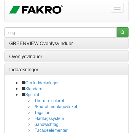
GREENVIEW Ovenlysvinduer
Ovenlysvinduer
Inddækninger
Om inddækninger
Standard
Special
-
Thermo-isoleret
-
Ændret montagevinkel
-
Tagaltan
-
Fladtagssystem
-
Sandwichtag
-
Facadeelementer