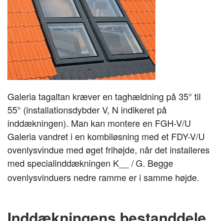
Galeria tagaltan kræver en taghældning på 35° til 
55° (installationsdybder V, N indikeret på 
inddækningen). Man kan montere en FGH-V/U 
Galeria vandret i en kombiløsning med et FDY-V/U 
ovenlysvindue med øget frihøjde, når det installeres 
med specialinddækningen K__ /
G. Begge 
ovenlysvinduers 
nedre ramme er i samme højde.
Inddækningens bestanddele