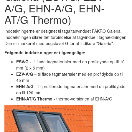
A/G, EHN-A/G, EHN-
AT/G Thermo)
Inddækningerne er designet til tagaltanvinduet FAKRO Galeria.
Inddækningen sikrer tæt forbindelse af tagvindue i taghældningen.
Den er markeret med bogstavet G for at indikere "Galeria".
Følgende inddækninger er tilgængelige:
ESV/G
- til flade tagmaterialer med en profildybde op til 10
mm (2 x 5 mm)
EZV-A/G
– til flade tagmaterialer med en profidybde op til
45 mm
EHN-A/G
– til profilerede tagmaterialer med en profildybde
op til 120 mm
EHN-AT/G Thermo
- thermo-versionen af EHN-A/G