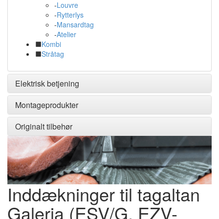
-
Louvre
-
Rytterlys
-
Mansardtag
-
Atelier
Kombi
Stråtag
Elektrisk betjening
Montageprodukter
Originalt tilbehør
Inddækninger til tagaltan
Galeria (ESV/G, EZV-