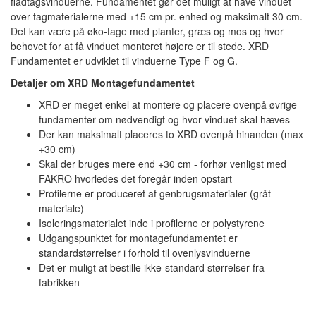
fladtagsvinduerne. Fundamentet gør det muligt at have vinduet
over tagmaterialerne med +15 cm pr. enhed og maksimalt 30 cm.
Det kan være på øko-tage med planter, græs og mos og hvor
behovet for at få vinduet monteret højere er til stede. XRD
Fundamentet er udviklet til vinduerne Type F og G.
Detaljer om XRD Montagefundamentet
XRD er meget enkel at montere og placere ovenpå øvrige
fundamenter om nødvendigt og hvor vinduet skal hæves
Der kan maksimalt placeres to XRD ovenpå hinanden (max
+30 cm)
Skal der bruges mere end +30 cm - forhør venligst med
FAKRO hvorledes det foregår inden opstart
Profilerne er produceret af genbrugsmaterialer (gråt
materiale)
Isoleringsmaterialet inde i profilerne er polystyrene
Udgangspunktet for montagefundamentet er
standardstørrelser i forhold til ovenlysvinduerne
Det er muligt at bestille ikke-standard størrelser fra
fabrikken