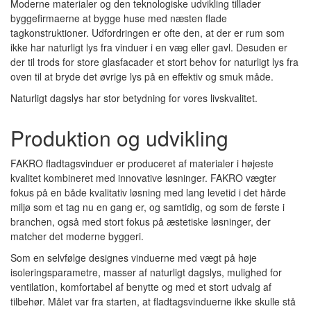
Moderne materialer og den teknologiske udvikling tillader
byggefirmaerne at bygge huse med næsten flade
tagkonstruktioner. Udfordringen er ofte den, at der er rum som
ikke har naturligt lys fra vinduer i en væg eller gavl. Desuden er
der til trods for store glasfacader et stort behov for naturligt lys fra
oven til at bryde det øvrige lys på en effektiv og smuk måde.
Naturligt dagslys har stor betydning for vores livskvalitet.
Produktion og udvikling
FAKRO fladtagsvinduer er produceret af materialer i højeste
kvalitet kombineret med innovative løsninger. FAKRO vægter
fokus på en både kvalitativ løsning med lang levetid i det hårde
miljø som et tag nu en gang er, og samtidig, og som de første i
branchen, også med stort fokus på æstetiske løsninger, der
matcher det moderne byggeri.
Som en selvfølge designes vinduerne med vægt på høje
isoleringsparametre, masser af naturligt dagslys, mulighed for
ventilation, komfortabel af benytte og med et stort udvalg af
tilbehør. Målet var fra starten, at fladtagsvinduerne ikke skulle stå