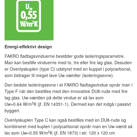
Energi-effektivt design
FAKRO fladtagsvinduerne besidder gode isoleringsparametre.
Man kan bestille vinduerne med to, tre eller fire lag glas. Desuden
er Ovenlyskuplen (type C) udstyret med en kuppel i polycarbonat,
som bidrager til meget lave Uw-værdier (isoleringsevne).
Den bedste isoleringsevne i et FAKRO fladtagsvindue opnår man i
Type F
når den bestilles med den innovative DU8-rude med fire
lag glas. Uw-værdien på dette vindue er så lav som
2
Uw=0.64 W/m
K (jf. EN 14351-1). Dermed kan det indgå i passivt
byggeri.
Ovenlyskuplen Type C kan også bestilles med en DU8-rude og
kombineret med kuplen i polycarbonat opnår man en Uw-værdi så
2
lav som Uw=0.55 W/m
K (jf. EN 1873) i str. 120 x 120 cm